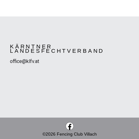
KÄRNTNER
LANDESFECHTVERBAND
office@klfv.at
©2026 Fencing Club Villach