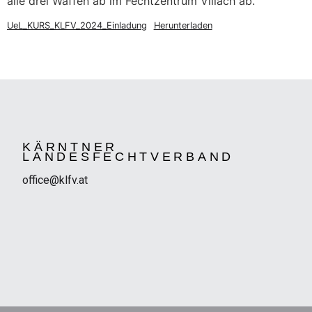
alle drei Waffen ab im Fechtzentrum Villach ab.
UeL_KURS_KLFV_2024_Einladung
Herunterladen
KÄRNTNER
LANDESFECHTVERBAND
office@klfv.at