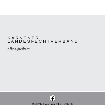
KÄRNTNER
LANDESFECHTVERBAND
office@klfv.at
©2026 Fencing Club Villach